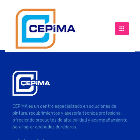
CEPIMA es un centro especializado en soluciones de
pintura, recubrimientos y asesoría técnica profesional,
ofreciendo productos de alta calidad y acompañamiento
para lograr acabados duraderos.